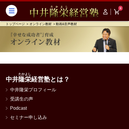
0
トップページ
オンライン教材
動画&音声教材
たかよし
中井
隆栄
経営塾とは？
中井隆栄プロフィール
受講生の声
Podcast
セミナー申し込み